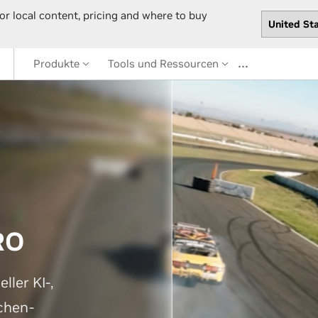
or local content, pricing and where to buy
…
Produkte
Tools und Ressourcen
RO
ller KI-,
chen-