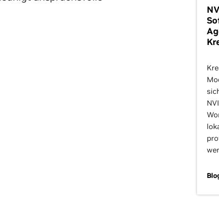
NV
So
Ag
Kr
Kre
Mod
sic
NVI
Wor
lok
pro
wer
Blo