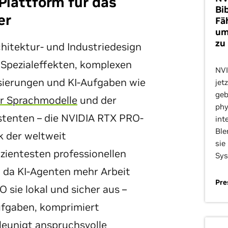
 Plattform für das
Bi
er
Fä
um
zu
itektur- und Industriedesign
n Spezialeffekten, komplexen
NVI
isierungen und KI-Aufgaben wie
jet
geb
r Sprachmodelle
und der
phy
stenten – die NVIDIA RTX PRO-
int
Ble
k der weltweit
sie
izientesten professionellen
Sys
da KI-Agenten mehr Arbeit
Pre
sie lokal und sicher aus –
Aufgaben, komprimiert
leunigt anspruchsvolle