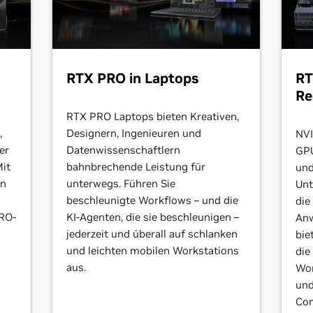
RTX PRO in Laptops
RT
Re
RTX PRO Laptops bieten Kreativen,
,
Designern, Ingenieuren und
NVI
er
Datenwissenschaftlern
GPU
Mit
bahnbrechende Leistung für
und
en
unterwegs. Führen Sie
Unt
beschleunigte Workflows – und die
die
RO-
KI-Agenten, die sie beschleunigen –
Anw
jederzeit und überall auf schlanken
bie
und leichten mobilen Workstations
die
aus.
Wor
und
Com