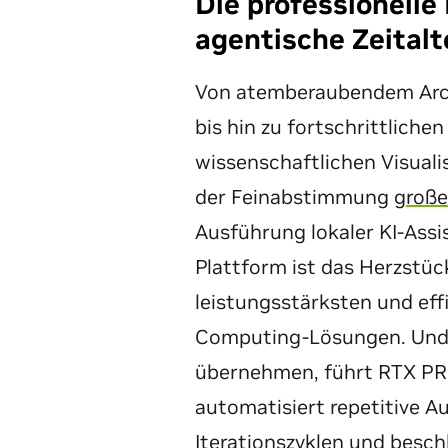
Die professionelle
agentische Zeitalt
Von atemberaubendem Arch
bis hin zu fortschrittliche
wissenschaftlichen Visual
der Feinabstimmung
große
Ausführung lokaler KI-Assi
Plattform ist das Herzstüc
leistungsstärksten und eff
Computing-Lösungen. Und 
übernehmen, führt RTX PRO 
automatisiert repetitive 
Iterationszyklen und besch