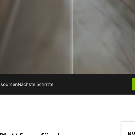
ssourcen
Nächste Schritte
NV