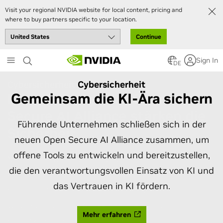
Visit your regional NVIDIA website for local content, pricing and
where to buy partners specific to your location.
Continue
Skip
Sign In
to
DE
main
Cybersicherheit
content
Gemeinsam die KI-Ära sichern
Führende Unternehmen schließen sich in der
neuen Open Secure AI Alliance zusammen, um
offene Tools zu entwickeln und bereitzustellen,
die den verantwortungsvollen Einsatz von KI und
das Vertrauen in KI fördern.
Mehr erfahren