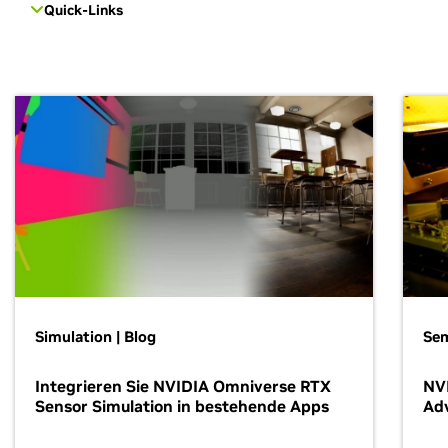
Quick-Links
Simulation | Blog
Se
Integrieren Sie NVIDIA Omniverse RTX
NVI
Sensor Simulation in bestehende Apps
Ad