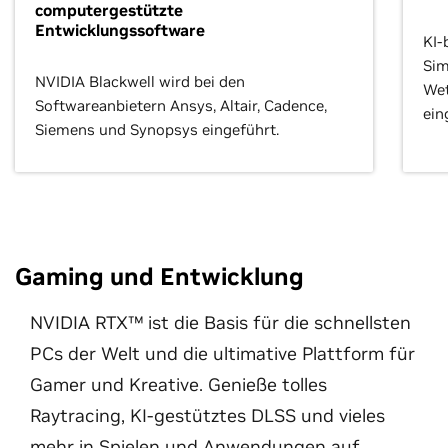
computergestützte
Entwicklungssoftware
KI-
Sim
NVIDIA Blackwell wird bei den
Wet
Softwareanbietern Ansys, Altair, Cadence,
ein
Siemens und Synopsys eingeführt.
Gaming und Entwicklung
NVIDIA RTX™ ist die Basis für die schnellsten
PCs der Welt und die ultimative Plattform für
Gamer und Kreative. Genieße tolles
Raytracing, KI-gestütztes DLSS und vieles
mehr in Spielen und Anwendungen auf