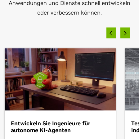
Anwendungen und Dienste schnell entwickeln
oder verbessern können.
Delta Electronics
Agility, Apptronik, Fourier Intelligence, Unitree
Entwickeln Sie Ingenieure für
Te
autonome KI-Agenten
in