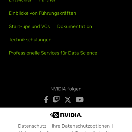
Lösungen für das Wachstum und die Entwicklung
Einblicke von Führungskräften
eines Unternehmens bereitzustellen.
Start-ups und VCs
Dokumentation
Zu NVIDIA-Schulung
Technikschulungen
Professionelle Services für Data Science
NVIDIA folgen
Datenschutz
Ihre Datenschutzoptionen