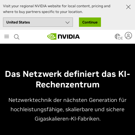
Visit your regional NVIDIA website for local content, pricing and
where to buy partners specific to your location.
Continue
Skip
to
DE
main
content
Das Netzwerk definiert das KI-
Rechenzentrum
Netzwerktechnik der nächsten Generation für
hochleistungsfähige, skalierbare und sichere
Gigaskalieren-KI-Fabriken.