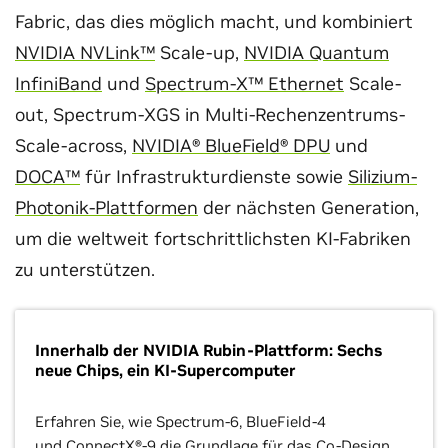
Fabric, das dies möglich macht, und kombiniert
NVIDIA NVLink™
Scale-up,
NVIDIA Quantum
InfiniBand
und
Spectrum-X™ Ethernet
Scale-
out, Spectrum-XGS in Multi-Rechenzentrums-
Scale-across,
NVIDIA® BlueField® DPU
und
DOCA™
für Infrastrukturdienste sowie
Silizium-
Photonik-Plattformen
der nächsten Generation,
um die weltweit fortschrittlichsten KI-Fabriken
zu unterstützen.
Innerhalb der NVIDIA Rubin-Plattform: Sechs
neue Chips, ein KI-Supercomputer
Erfahren Sie, wie Spectrum-6, BlueField-4
und ConnectX®-9 die Grundlage für das Co-Design