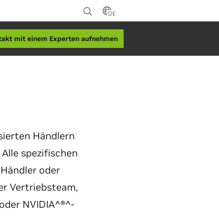
DE
takt mit einem Experten aufnehmen
sierten Händlern
Alle spezifischen
 Händler oder
er Vertriebsteam,
oder NVIDIA^®^-