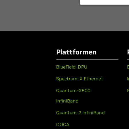
Plattformen
BlueField-DPU
Spectrum-X Ethernet
Quantum-X800
InfiniBand
Quantum-2 InfiniBand
DOCA