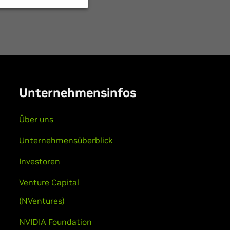
Unternehmensinfos
Über uns
Unternehmensüberblick
Investoren
Venture Capital
(NVentures)
NVIDIA Foundation