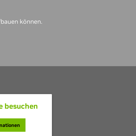
ufbauen können.
e besuchen
rmationen