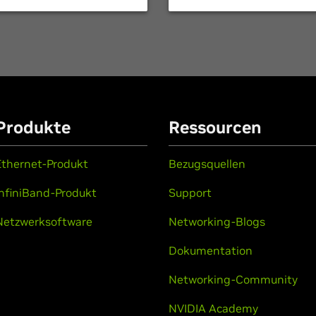
Produkte
Ressourcen
Ethernet-Produkt
Bezugsquellen
InfiniBand-Produkt
Support
Netzwerksoftware
Networking-Blogs
Dokumentation
Networking-Community
NVIDIA Academy