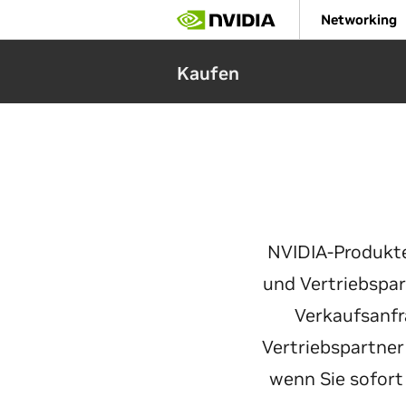
Skip
Networking
to
main
content
Kaufen
NVIDIA-Produkte
und Vertriebspar
Verkaufsanfr
Vertriebspartner
wenn Sie sofor