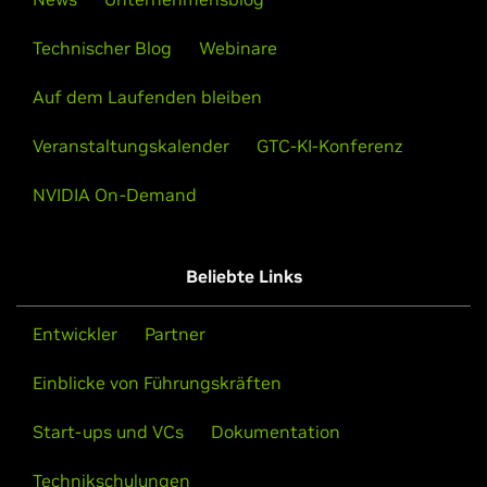
Technischer Blog
Webinare
Auf dem Laufenden bleiben
Verarbeitung von 100 Millionen Datenzeilen
in unter 2 Sekunden mit Polars
Veranstaltungskalender
GTC-KI-Konferenz
Die GPU-Engine von Polars führt Polars-Code auf
NVIDIA On-Demand
GPUs aus und sorgt so für massive
Geschwindigkeitssteigerungen.
Beliebte Links
Demo ansehen
Entwickler
Partner
Einblicke von Führungskräften
Start-ups und VCs
Dokumentation
Technikschulungen