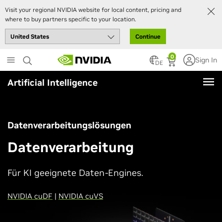
Visit your regional NVIDIA website for local content, pricing and
where to buy partners specific to your location.
Continue
Skip
0
Sign In
to
DE
main
Artificial Intelligence
content
Datenverarbeitungslösungen
Datenverarbeitung
Für KI geeignete Daten-Engines.
NVIDIA cuDF
|
NVIDIA cuVS