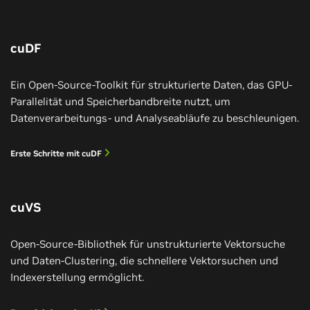
bietet, um 3-mal schnellere SQL-Analysen mit
Vera agentischer KI die Pro-Kern-Leistung, den
Starburst auszuführen und die Zuverlässigkeit von
Datendurchsatz und die vorhersehbare Leistung
Echtzeit-Datenstreaming mit Redpanda um das bis
unter Last, die für Datenverarbeitungs-Workloads
cuDF
zu 6-Fache zu erhöhen.
erforderlich sind, mit bis zu 3-mal schnelleren SQL-
Analysen und einer 6-mal geringeren p99-Latenz in
Ein Open-Source-Toolkit für strukturierte Daten, das GPU-
Echtzeit-Datenstreaming-Workloads.
Keynote ansehen
Parallelität und Speicherbandbreite nutzt, um
Datenverarbeitungs- und Analyseabläufe zu beschleunigen.
In Kürze verfügbar.
Erste Schritte mit cuDF
Mehr erfahren
cuVS
Open-Source-Bibliothek für unstrukturierte Vektorsuche
und Daten-Clustering, die schnellere Vektorsuchen und
Indexerstellung ermöglicht.