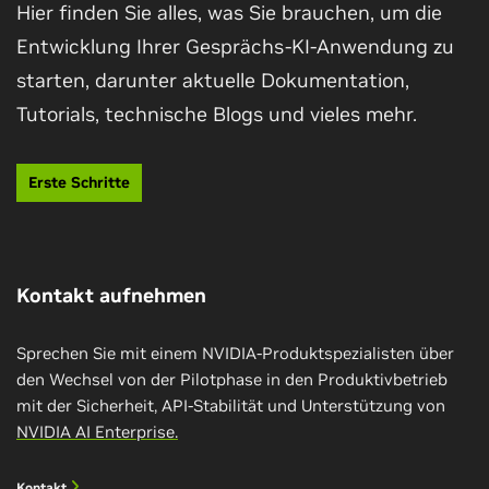
Hier finden Sie alles, was Sie brauchen, um die
Entwicklung Ihrer Gesprächs-KI-Anwendung zu
starten, darunter aktuelle Dokumentation,
Einstieg in die Entwicklung akkurater,
Tutorials, technische Blogs und vieles mehr.
individuell angepasster ASR-Lösungen
Lernen Sie, wie Sie mit Riva einen GPU-
Erste Schritte
beschleunigten ASR-Service mit angepassten
Funktionseigenschaften einrichten, trainieren,
optimieren und bereitstellen können.
Kontakt aufnehmen
Jetzt anmelden
Sprechen Sie mit einem NVIDIA-Produktspezialisten über
den Wechsel von der Pilotphase in den Produktivbetrieb
mit der Sicherheit, API-Stabilität und Unterstützung von
NVIDIA AI Enterprise.
Kontakt