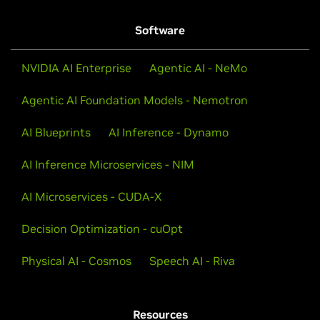
Software
NVIDIA AI Enterprise
Agentic AI - NeMo
Agentic AI Foundation Models - Nemotron
AI Blueprints
AI Inference - Dynamo
AI Inference Microservices - NIM
Jenseits des Mythos von Sprach-KI
AI Microservices - CUDA-X
Lernen Sie Techniken kennen, um erstklassige
Decision Optimization - cuOpt
Genauigkeit zu erzielen und Sprach-KI-Pipelines und -
Modelle für Ihre Branche anzupassen.
Physical AI - Cosmos
Speech AI - Riva
GTC-2025-Session erkunden
Resources