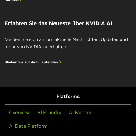
Erfahren Sie das Neueste über NVIDIA AI
Melden Sie sich an, um aktuelle Nachrichten, Updates und
mehr von NVIDIA zu erhalten.
Erstellen und Bereitstellen einer
Gesprächs-KI-Pipeline
Bleiben Sie auf dem Laufenden
Erfahren Sie, wie Sie eine End-to-End-Gesprächs-KI-
Pipeline einschließlich ASR, NLP und TTS erstellen
und bereitstellen.
Platforms
Workshop ansehen
Overview
AI Foundry
AI Factory
AI Data Platform