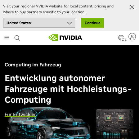
Visit your regional NVIDIA website for local content, pricing and
where to buy partners specific to your location.
Continue
Skip
to
DE
main
content
Computing im Fahrzeug
Entwicklung autonomer
Fahrzeuge mit Hochleistungs-
Computing
Für Entwickler