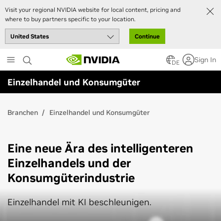
Visit your regional NVIDIA website for local content, pricing and
where to buy partners specific to your location.
Continue
Skip
Sign In
to
DE
main
Einzelhandel und Konsumgüter
content
Branchen
Einzelhandel und Konsumgüter
Eine neue Ära des intelligenteren
Einzelhandels und der
Konsumgüterindustrie
Einzelhandel mit KI beschleunigen.