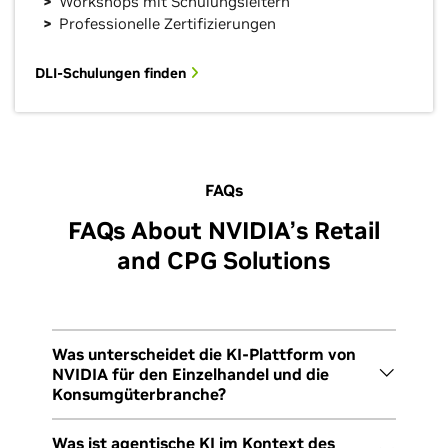
Workshops mit Schulungsleitern
Professionelle Zertifizierungen
DLI-Schulungen finden
FAQs
FAQs About NVIDIA’s Retail
and CPG Solutions
Was unterscheidet die KI-Plattform von
NVIDIA für den Einzelhandel und die
Konsumgüterbranche?
NVIDIA ist das einzige Unternehmen für KI-
Was ist agentische KI im Kontext des