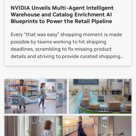
NVIDIA Unveils Multi-Agent Intelligent
Warehouse and Catalog Enrichment AI
Blueprints to Power the Retail Pipeline
Every “that was easy” shopping moment is made
possible by teams working to hit shipping
deadlines, scrambling to fix missing product
details and striving to provide curated shopping
experiences. Behind the scenes, workers are
dealing with the reality of aging systems, siloed
data and rising customer expectations — a
combination that makes consistency and speed
[…]