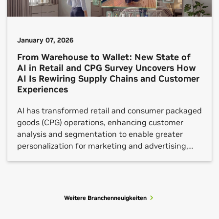
January 07, 2026
From Warehouse to Wallet: New State of
AI in Retail and CPG Survey Uncovers How
AI Is Rewiring Supply Chains and Customer
Experiences
AI has transformed retail and consumer packaged
goods (CPG) operations, enhancing customer
analysis and segmentation to enable greater
personalization for marketing and advertising,
and boosting the speed and accuracy of demand
forecasting for supply chains and logistics.
Companies are also raising the bar for customer
engagement through intelligent digital shopping
Weitere Branchenneuigkeiten
assistants and catalog enrichment by […]