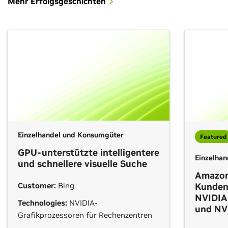
Mehr Erfolgsgeschichten
Einzelhandel und Konsumgüter
Featured
GPU-unterstützte intelligentere
Einzelha
und schnellere visuelle Suche
Amazon
Customer:
Bing
Kunden
NVIDIA 
Technologies:
NVIDIA-
und NV
Grafikprozessoren für Rechenzentren