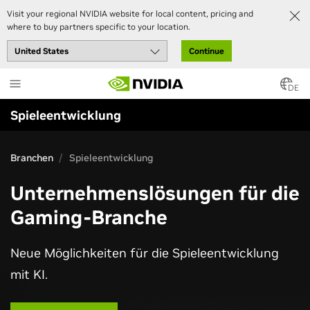
Visit your regional NVIDIA website for local content, pricing and
where to buy partners specific to your location.
Continue
Skip
to
DE
main
Spieleentwicklung
content
Branchen
Branchen
Spieleentwicklung
Spieleentwicklung
Unternehmenslösungen für die
Gaming-Branche
Neue Möglichkeiten für die Spieleentwicklung
mit KI.