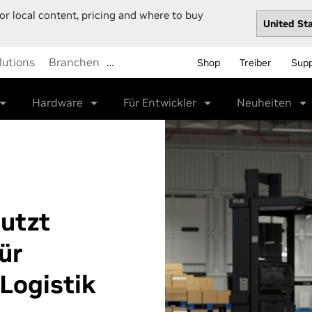
or local content, pricing and where to buy
lutions
Branchen
…
Shop
Treiber
Sup
Hardware
Für Entwickler
Neuheiten
utzt
ür
Logistik