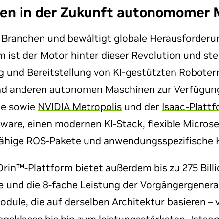
en in der Zukunft autonomomer 
t Branchen und bewältigt globale Herausforderu
ist der Motor hinter dieser Revolution und stel
g und Bereitstellung von KI-gestützten Robotern
 anderen autonomen Maschinen zur Verfügung.
rie sowie
NVIDIA Metropolis
und der
Isaac-Platt
tware, einen modernen KI-Stack, flexible Microse
ähige ROS-Pakete und anwendungsspezifische 
Orin™-Plattform bietet außerdem bis zu 275 Bill
 und die 8-fache Leistung der Vorgängergenera
dule, die auf derselben Architektur basieren –