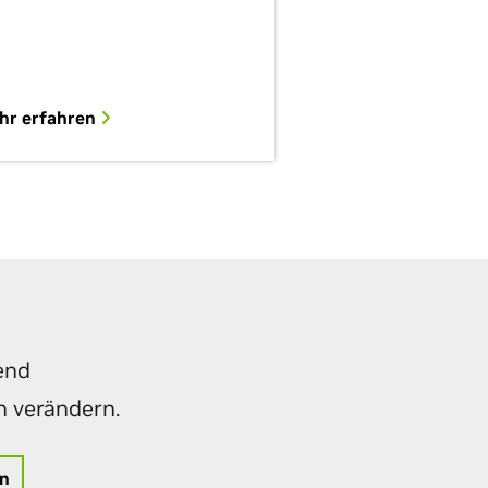
hr erfahren
end
n verändern.
en