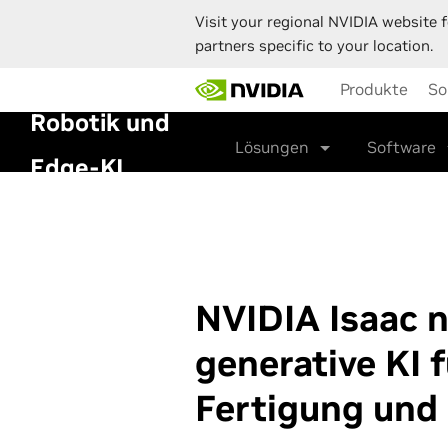
Visit your regional NVIDIA website f
partners specific to your location.
Skip
Produkte
So
to
Robotik und
main
content
Lösungen
Software
Edge-KI
NVIDIA Isaac n
generative KI f
Fertigung und 