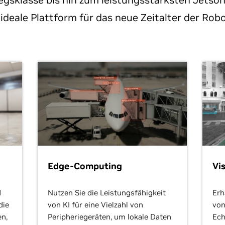
gsklasse bis hin zum leistungsstärksten Jetson
 ideale Plattform für das neue Zeitalter der Robo
Edge-Computing
Vi
d
Nutzen Sie die Leistungsfähigkeit
Erh
die
von KI für eine Vielzahl von
von
n,
Peripheriegeräten, um lokale Daten
Ech