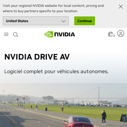
Visit your regional NVIDIA website for local content, pricing and
where to buy partners specific to your location.
Continue
Skip
to
FR
main
content
NVIDIA DRIVE AV
Logiciel complet pour véhicules autonomes.