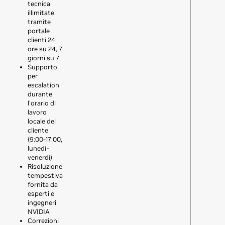
tecnica
illimitate
tramite
portale
clienti 24
ore su 24, 7
giorni su 7
Supporto
per
escalation
durante
l'orario di
lavoro
locale del
cliente
(9:00-17:00,
lunedì-
venerdì)
Risoluzione
tempestiva
fornita da
esperti e
ingegneri
NVIDIA
Correzioni