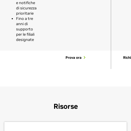
e notifiche
di sicurezza
prioritarie
Fino a tre
anni di
supporto
per le filiali
designate
Prova ora
Richi
Risorse