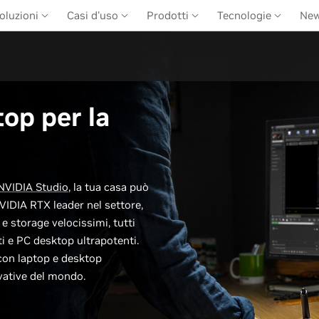
oluzioni
Casi d'uso
Prodotti
Tecnologie
Ne
top per la
NVIDIA Studio
, la tua casa può
VIDIA RTX leader nel settore,
e storage velocissimi, tutti
i e PC desktop ultrapotenti.
con laptop e desktop
vative del mondo.