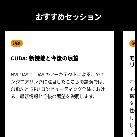
おすすめセッション
講演
講
CUDA: 新機能と今後の展望
モ
リ
NVIDIA® CUDA® のアーキテクトによるこのエ
オ
ンジニアリングに注目したこちらの講演では、
ィ
CUDA と GPU コンピューティング全体におけ
構築
る、最新情報と今後の展望を説明します。
タ
性
し
じ
ラ