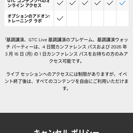
GTC コンテンツへのオ
ンライン アクセス
オプションのアドオン:
トレーニング ラボ
バ
ー
1
基調講演、GTC Live 基調講演のプレゲーム、基調講演ウォッ
現地参加
チ
ャ
チ パーティーは、4 日間カンファレンス パスおよび 2026 年
ル
3 月 16 日 (月) の 1 日カンファレンス パスをお持ちの方のみア
クセス可能です。
デ
トレ
1 日
ジ
ライブ セッションへのアクセスには制限がありますが、イベ
ーニ
ワー
タ
ント終了後は、すべてのコンテンツを自由にご利用いただけま
展示
展示
ング
クシ
ル
カンファレンス
す。
のみ
のみ
ラボ
ョッ
の
4 日間 | 1日
4 日
木曜
へ
プ
み
間
日
4 日
日曜
4
間
日
日
間
通
キャンセル ポリシー