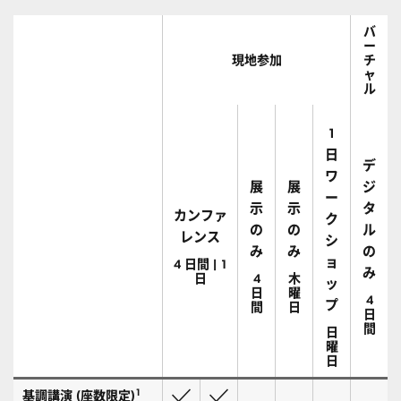
バ
ー
現地参加
チ
ャ
ル
1
日
デ
ワ
展
展
ジ
ー
示
示
タ
カンファ
ク
の
の
ル
レンス
シ
み
み
の
ョ
4 日間 | 1
み
日
4
木
ッ
日
曜
4
プ
間
日
日
間
日
曜
日
1
基調講演 (座数限定)