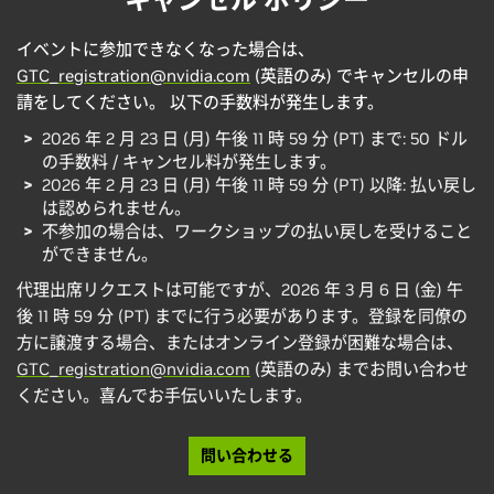
常
料
$495
金
$2,525
イベントに参加できなくなった場合は、
(3
$1,260
$500
$930
$110
$0
GTC_registration@nvidia.com
(英語のみ) でキャンセルの申
月
15
請をしてください。
以下の手数料が発生します。
日
終
2026 年 2 月 23 日 (月) 午後 11 時 59 分 (PT) まで: 50 ドル
了)
の手数料 / キャンセル料が発生します。
2026 年 2 月 23 日 (月) 午後 11 時 59 分 (PT) 以降: 払い戻し
現
は認められません。
地
$3020
$1,513
$500
$985
$110
$495
$0
料
不参加の場合は、ワークショップの払い戻しを受けること
金
ができません。
代理出席リクエストは可能ですが、2026 年 3 月 6 日 (金) 午
後 11 時 59 分 (PT) までに行う必要があります。登録を同僚の
方に譲渡する場合、またはオンライン登録が困難な場合は、
GTC_registration@nvidia.com
(英語のみ) までお問い合わせ
ください。喜んでお手伝いいたします。
問い合わせる