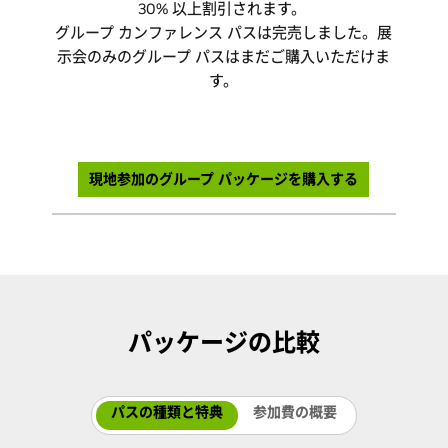
30% 以上割引されます。
ます。バッジを受け取るには、チェックイン時に
グループ カンファレンス パスは完売しました。展
身分/資格証明書を提示する必要があります。
示会のみのグループ パスはまだご購入いただけま
本オファーは、現地でのアドオンまたは展示会の
す。
みのパスには適用されません。
現地参加のグループ パッケージを購入する
パッケージの比較
パスの種類と特典
参加費の概要