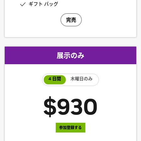
ギフト バッグ
$1,260
展示のみ
参加登録する
4 日間
木曜日のみ
基調講演 (月曜日、席数限定)
$930
GTC Live
基調講演のプレゲーム (月曜日)
基調講演ウォッチ パーティー (月曜日)
参加登録する
セッション、講演、チュートリアル