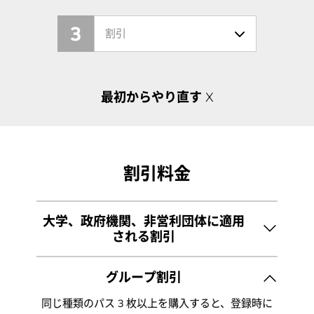
3
割引
最初からやり直す
X
割引料金
大学、政府機関、非営利団体に適用
される割引
所属されている大学、政府機関、非営利団体のメ
グループ割引
ール アドレスでご登録いただくと、カンファレン
同じ種類のパス 3 枚以上を購入すると、登録時に
ス パス (1 日オプションを含む) が 40% 割引になり