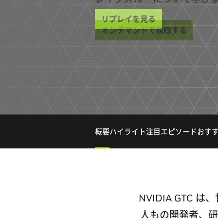
オンデマンドで視聴する
概要
ハイライト
注目エピソード
おす
NVIDIA GT
人もの開発者、研