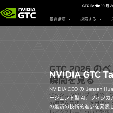
GTC Berlin
10 月 2
基調講演
探索する
GTC 2026 
瞬間を見る
セッションのリプレイで、G
の概要を確認し、次世代の A
レイクスルーについて学び