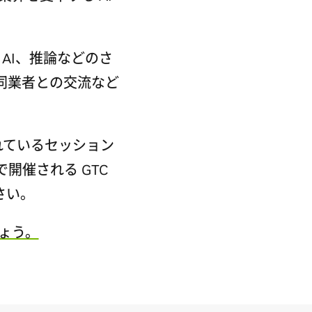
 AI、推論などのさ
や同業者との交流など
れているセッション
で開催される GTC
さい。
ょう。