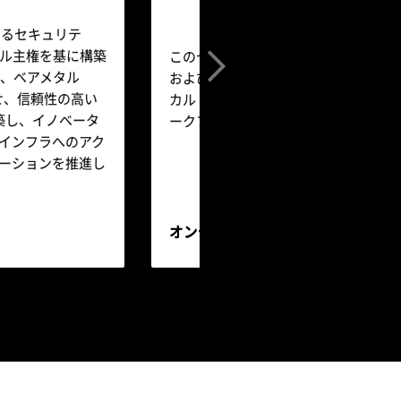
よるセキュリテ
ル主権を基に構築
このセッションでは、専門家が、NVIDIA 
チは、ベアメタル
および Omniverse™ テクノロジを
せ、信頼性の高い
カル AI 開発向けの実用的なエンドツ
構築し、イノベータ
ークフローについて解説します。
インフラへのアク
ーションを推進し
オンデマンドで視聴する