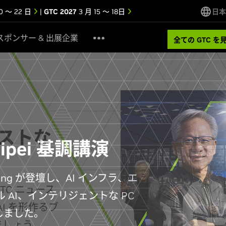
0 ～ 22 日
|
GTC 2027
3 月 15 ～ 18日
日本
スポンサー & 出展企業
全ての GTC を
のベストな
TC ニュース
I を形作るブ
ましょう。