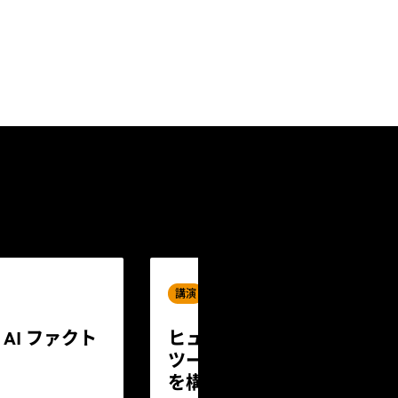
講演
AI ファクト
ヒューマノイド ロボット向
ツーエンドのフィジカル AI
を構築する方法