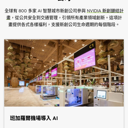
全球有 800 多家 AI 智慧城市新創公司參與
NVIDIA 新創鏈結計
畫
，從公共安全到交通管理，引領所有產業領域創新。這項計
畫提供各式各樣福利，支援新創公司生命週期的每個階段。
AWS
研華
Accenture
Ahead
Eviden
市場區隔：
市場區隔：
市場區隔：
分區：
段落：
公共安全與狀況感知
公共安全與狀況感知，智慧服務
ITS 交通解決方案、聊天機器人、電腦視覺
嵌入式電腦視覺
公共安全與情境認知、智慧服務與智慧交通流
量
研華秉持實現智慧地球的願景，開發高效能硬體和軟體運
Amazon Web Services (AWS) 是最全方位且最廣泛採用
AHEAD 設計自訂的資料、開發人員與基礎架構平台，改
Eviden 引領永續的數位轉型，提供 AI、雲端與網路安
算元件及完整平台。
的雲端服務，透過全球資料中心提供 200 多項功能完整
Accenture 能讓組織打造數位核心、將營運最佳化，並加
善 IT 營運，加速技術的影響。
全，並協助客戶及其自身削減碳足跡。
的服務。
速收益成長。
深入瞭解
取得聯絡
深入瞭解
深入瞭解
取得聯絡
取得聯絡
深入瞭解
取得聯絡
深入瞭解
取得聯絡
班加羅爾機場導入 AI