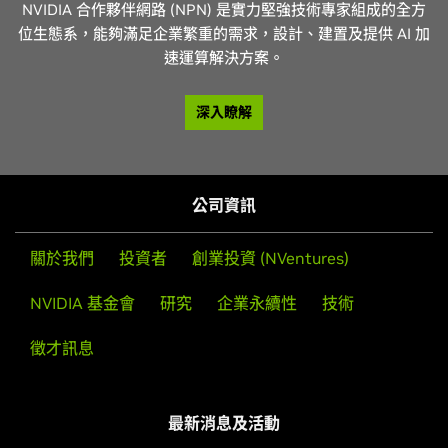
實現全新的解決方案，解決當前的挑戰並創造未來。
深入瞭解
取得聯絡
NVIDIA 合作夥伴網路 (NPN) 是實力堅強技術專家組成的全方
新，並且開發能精準切入企業難題核心的全新解決方案。
位生態系，能夠滿足企業繁重的需求，設計、建置及提供 AI 加
深入瞭解
取得聯絡
速運算解決方案。
深入瞭解
取得聯絡
深入瞭解
公司資訊
關於我們
投資者
創業投資 (NVentures)
NVIDIA 基金會
研究
企業永續性
技術
SHI
HPE
徵才訊息
分區：
公共安全與狀況感知、智能服務與智能交通流量
Oracle Cloud Infrastructure
市場區隔
：ITS 交通解決方案、運輸 (機場、港口)、聊天
L&T Technology Services
最新消息及活動
機器人、電腦視覺、體育場
SHI 是 IT 基礎架構、終端使用者運算、網路安全與 IT 最