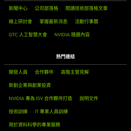
市場區隔：
佳化產品與服務的私營供應商。
ITS 交通解決方案、聊天機器人、電腦視覺
HPE 提供邊緣端到雲端解決方案，協助企業突破位置限
市場區隔
：ITS 交通解決方案、運輸 (機場、港口)、聊天
新聞中心
公司部落格
閱讀技術部落格文章
制連接、保護、分析及處理資料，順利完成轉型。
機器人、電腦視覺
Oracle Cloud Infrastructure (OCI) 在所有雲端區域以同
深入瞭解
取得聯絡
樣實惠的價格提供選項、效能和安全性，並支援 150 多種
線上研討會
掌握最新消息
活動行事曆
L&T Technology Services Limited (LTTS) 為各行各業提
深入瞭解
取得聯絡
雲端服務。
供諮詢、工程設計、產品開發、智慧製造和數位化服務。
GTC 人工智慧大會
NVIDIA 隨選內容
深入瞭解
取得聯絡
深入瞭解
取得聯絡
熱門連結
開發人員
合作夥伴
高階主管見解
新創企業與創業投資
NVIDIA 專為 ISV 合作夥伴打造
說明文件
技術訓練
IT 專業人員訓練
TD SYNNEX
用於資料科學的專業服務
Lenovo