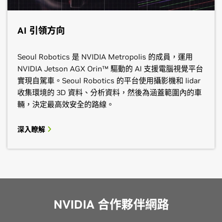
AI 引領方向
Seoul Robotics 是 NVIDIA Metropolis 的成員，運用
NVIDIA Jetson AGX Orin™ 驅動的 AI 支援電腦視覺平台
實現自駕車。Seoul Robotics 的平台使用攝影機和 lidar
收集環境的 3D 資料、分析資料，然後為涵蓋範圍內的車
輛，決定最高效安全的路線。
Dell Technologies
NCS
深入瞭解
市場區隔
：ITS 交通解決方案、運輸 (機場、港口)、聊天
Deloitte
分區：
公共安全與狀況感知、智能服務與智能交通流量
機器人、電腦視覺、體育場
Microsoft Azure
Dell 是全球首屈一指的科技公司，憑借卓越的實力，提供
NCS 推動亞太地區的技術進步，與政府與企業合作，提
市場區隔
：ITS 交通解決方案、運輸 (機場、港口)、聊天
混合式雲端解決方案與高效能運算，協助翻轉人類的生活
市場區隔：
供差異化的端到端服務。
ITS 交通解決方案、聊天機器人、電腦視覺
機器人、電腦視覺
方式，並且致力於發揮社會影響力，推動永續計畫。
NVIDIA 合作夥伴網路
Deloitte 引領資料處理、分析與 AI 轉型。Deloitte 利用
Azure 雲端平台的產品和雲端服務超過 200 種，有助於
深入瞭解
取得聯絡
GPU 支援技術產生富意義的深入解析、與客戶合作創