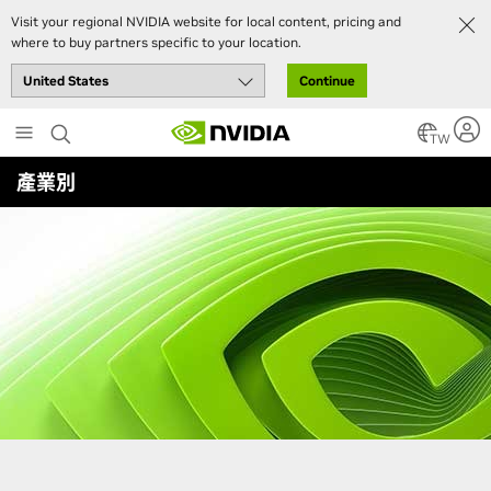
Visit your regional NVIDIA website for local content, pricing and
NVIDIA 智慧城市與智慧空間合作
where to buy partners specific to your location.
夥伴
Continue
Skip
to
TW
main
產業別
content