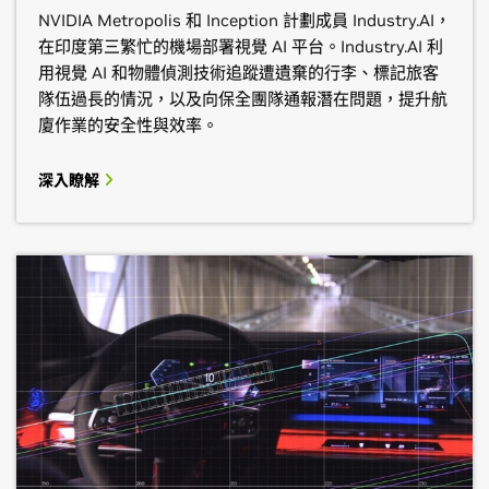
NVIDIA Metropolis 和 Inception 計劃成員 Industry.AI，
在印度第三繁忙的機場部署視覺 AI 平台。Industry.AI 利
用視覺 AI 和物體偵測技術追蹤遭遺棄的行李、標記旅客
隊伍過長的情況，以及向保全團隊通報潛在問題，提升航
廈作業的安全性與效率。
深入瞭解
BCDVideo
CDW
Centific
市場區隔
：安全與保全
分區：
公共安全與狀況感知、智能服務與智能交通流量
Google Cloud
BCDVideo 提供創新的影像監控解決方案，透過頂級硬體
市場區隔：
公共安全與情境認知、智慧服務與智慧交通流
CDW 從購買到廢棄的流程中，簡化裝置生命週期管理，
提供卓越的技術與服務。
量
市場區隔：
協助組織減少能源使用、排放與產品浪費。
ITS 交通解決方案、聊天機器人、電腦視覺
Centific 整合資料、智慧與經驗，為複雜的商業難題提供
深入瞭解
取得聯絡
Google 提供完全整合的 AI 堆疊，包括全球規模基礎架
以人為本的解決方案。
深入瞭解
取得聯絡
構、生成式模型和 AI 應用程式，是組織轉型的利器。
深入瞭解
取得聯絡
深入瞭解
取得聯絡