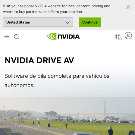
Visit your regional NVIDIA website for local content, pricing and
where to buy partners specific to your location.
Continue
Skip
to
ES
main
content
NVIDIA DRIVE AV
Software de pila completa para vehículos
autónomos.