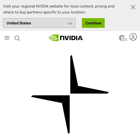
Visit your regional NVIDIA website for local content, pricing and
where to buy partners specific to your location.
Continue
Skip
to
ES
main
content