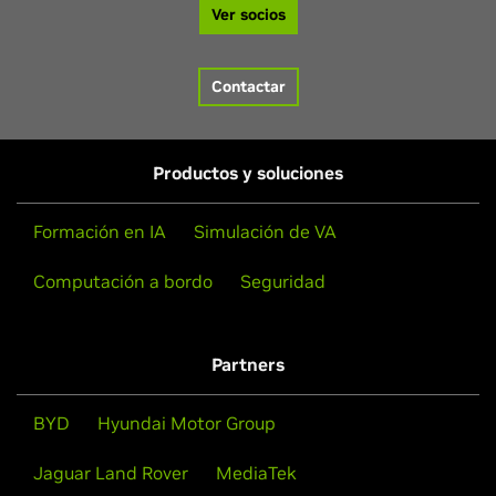
Ver socios
Contactar
Productos y soluciones
Formación en IA
Simulación de VA
Computación a bordo
Seguridad
Partners
BYD
Hyundai Motor Group
Jaguar Land Rover
MediaTek