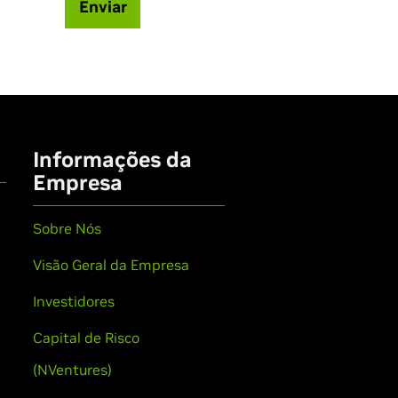
Enviar
Informações da
Empresa
Sobre Nós
Visão Geral da Empresa
Investidores
Capital de Risco
(NVentures)