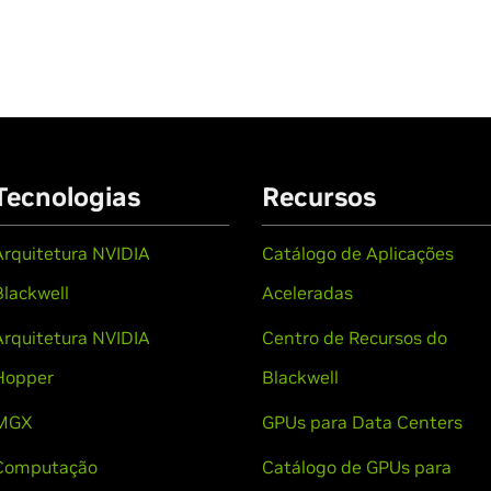
Tecnologias
Recursos
Arquitetura NVIDIA
Catálogo de Aplicações
Blackwell
Aceleradas
Arquitetura NVIDIA
Centro de Recursos do
Hopper
Blackwell
MGX
GPUs para Data Centers
Computação
Catálogo de GPUs para