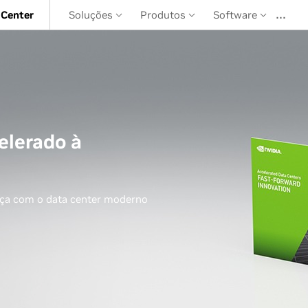
…
 Center
Soluções
Produtos
Software
elerado à
eça com o data center moderno