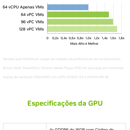
64 vCPU Apenas VMs
64 vPC VMs
96 vPC VMs
128 vPC VMs
0
0,2x
0,4x
0,6x
0,8x
1,0x
1,2x
1,4x
1,6x
1,8x
Mais Alto é Melhor
Testado pela NVIDIA em cargas de trabalho de profissionais do conhecimento
(Excel, Word, PowerPoint, Chrome, Media Player, PDF) em execução em monitores
duplos de resolução 1920x1080 com vGPU NVIDIA 13.0 e NVIDIA A16-1B.
Especificações da GPU
4x GDDR6 de 16GB com Código de