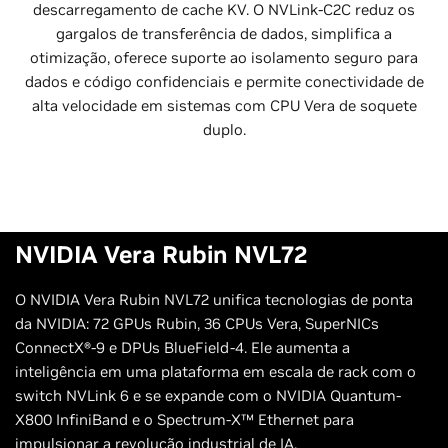
descarregamento de cache KV. O NVLink-C2C reduz os
gargalos de transferência de dados, simplifica a
otimização, oferece suporte ao isolamento seguro para
dados e código confidenciais e permite conectividade de
alta velocidade em sistemas com CPU Vera de soquete
duplo.
NVIDIA Vera Rubin NVL72
O NVIDIA Vera Rubin NVL72 unifica tecnologias de ponta
da NVIDIA: 72 GPUs Rubin, 36 CPUs Vera, SuperNICs
ConnectX®-9 e DPUs BlueField-4. Ele aumenta a
inteligência em uma plataforma em escala de rack com o
switch NVLink 6 e se expande com o NVIDIA Quantum-
X800 InfiniBand e o Spectrum-X™ Ethernet para
impulsionar a revolução industrial de IA.