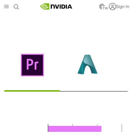
Skip
Sign In
to
TW
main
content
卓越的應用程式效能
ADOBE PREMIERE PRO
AUTODESK ARNOLD
DAV
筆記型電腦
影片編輯速度提升高達 11 倍
RTX 2080 Max-Q