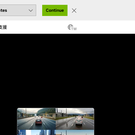
Continue
支援
TW