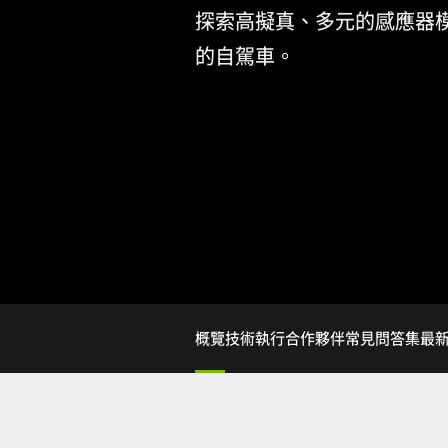
探索高擬真、多元的感應器
的自駕車。
概覽
技術執行
合作夥伴
常見問答集
最