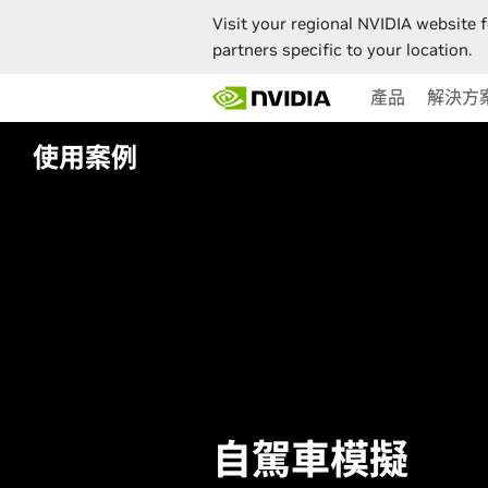
Visit your regional NVIDIA website f
partners specific to your location.
Skip
產品
解決方
to
main
content
使用案例
自駕車模擬