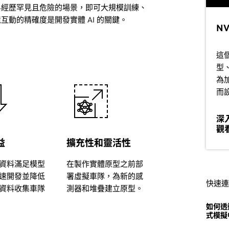
界經歷罕見且危險的場景，即可大規模訓練、
動的精確度是開發實體 AI 的關鍵。
NV
這
型
為
而
深
觀看
益
擴充性和靈活性
資料滿足模型
在製作實體原型之前部
速開發並降低
署虛擬車隊，為新的感
快速連
資料收集車隊
測器和堆疊建立原型。
如何透過
式模擬