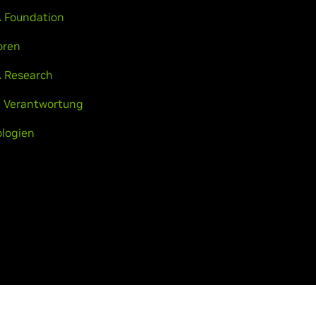
 Foundation
oren
 Research
e Verantwortung
logien