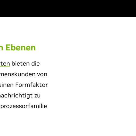
en Ebenen
rten
bieten die
ehmenskunden von
leinen Formfaktor
achrichtigt zu
kprozessorfamilie