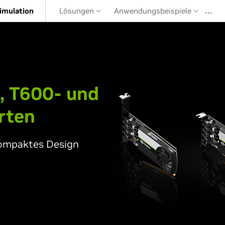
…
imulation
Lösungen
Anwendungsbeispiele
, T600- und
rten
ompaktes Design