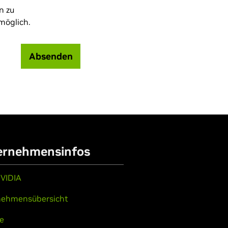
n zu
möglich.
Absenden
ernehmensinfos
VIDIA
nehmensübersicht
re