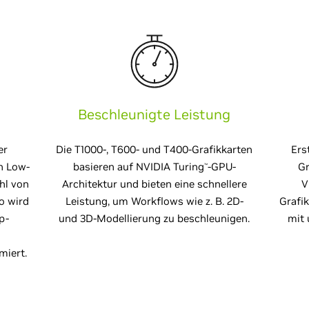
Beschleunigte Leistung
er
Die T1000-, T600- und T400-Grafikkarten
Ers
in Low-
basieren auf NVIDIA Turing
-GPU-
Gr
™
ahl von
Architektur und bieten eine schnellere
V
o wird
Leistung, um Workflows wie z. B. 2D-
Grafik
p-
und 3D-Modellierung zu beschleunigen.
mit 
miert.