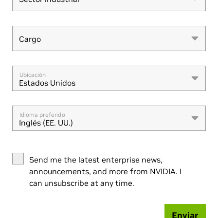
Cargo
Cargo
Ubicación
Estados Unidos
Idioma preferido
Inglés (EE. UU.)
Send me the latest enterprise news,
announcements, and more from NVIDIA. I
can unsubscribe at any time.
Enviar