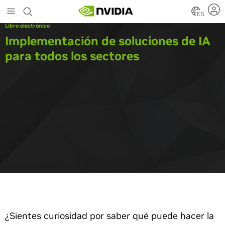
Skip
to
ES
main
Libro electrónico
content
Implementación de soluciones de IA
para todos los sectores
¿Sientes curiosidad por saber qué puede hacer la