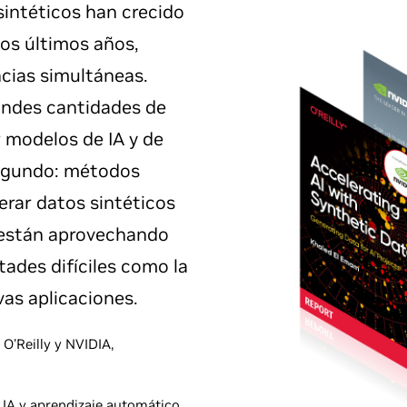
sintéticos han crecido
os últimos años,
cias simultáneas.
andes cantidades de
r modelos de IA y de
Segundo: métodos
erar datos sintéticos
s están aprovechando
tades difíciles como la
as aplicaciones.
 O'Reilly y NVIDIA,
 IA y aprendizaje automático