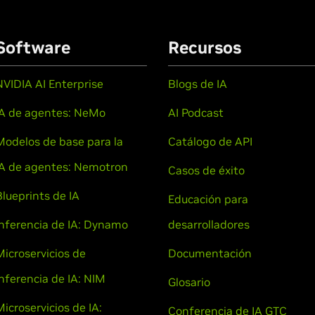
Software
Recursos
NVIDIA AI Enterprise
Blogs de IA
IA de agentes: NeMo
AI Podcast
Modelos de base para la
Catálogo de API
IA de agentes: Nemotron
Casos de éxito
Blueprints de IA
Educación para
Inferencia de IA: Dynamo
desarrolladores
Microservicios de
Documentación
inferencia de IA: NIM
Glosario
Microservicios de IA:
Conferencia de IA GTC