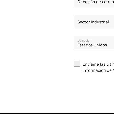
Dirección de correo
Sector industrial
Sector industrial
Ubicación
Estados Unidos
Envíame las últi
información de 