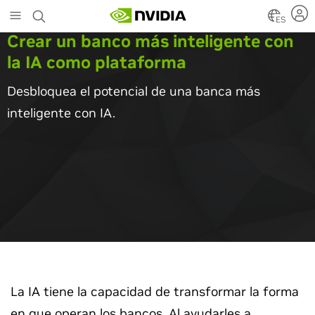
Skip
to
ES
main
Crear un banco más inteligente con
content
la IA como plataforma
Desbloquea el potencial de una banca más
inteligente con IA.
La IA tiene la capacidad de transformar la forma
en que operan los bancos. Al ayudarles a