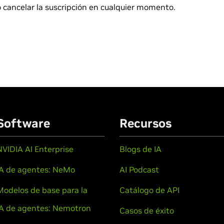
 cancelar la suscripción en cualquier momento.
Software
Recursos
NVIDIA AI Enterprise
Blogs de IA
IA de agentes: NeMo
AI Podcast
Modelos de base para la
Catálogo de API
IA de agentes: Nemotron
Casos de éxito