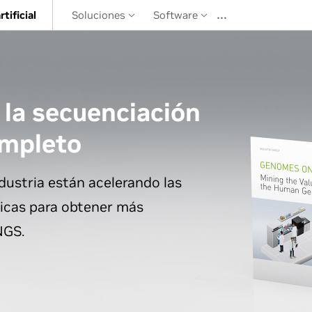
…
rtificial
Soluciones
Software
 la secuenciación
ompleto
ndustria están acelerando las
ticas para obtener más
NGS.