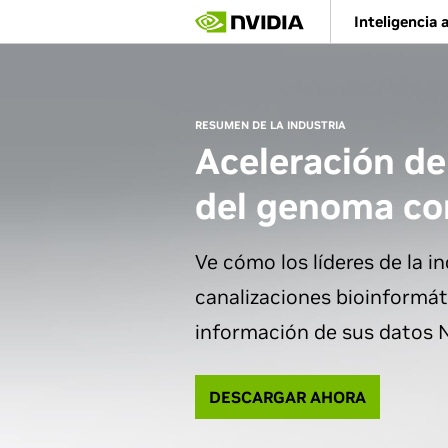
Skip
Inteligencia a
to
main
content
RESUMEN DE LA INDUSTRIA
Aceleración de
del genoma c
Ve cómo los líderes de la i
canalizaciones bioinformá
información de sus datos 
DESCARGAR AHORA