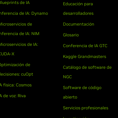
Blueprints de IA
Educación para
Inferencia de IA: Dynamo
desarrolladores
Microservicios de
Documentación
inferencia de IA: NIM
Glosario
Microservicios de IA:
Conferencia de IA GTC
CUDA-X
Kaggle Grandmasters
Optimización de
Catálogo de software de
decisiones: cuOpt
NGC
IA física: Cosmos
Software de código
A de voz: Riva
abierto
Servicios profesionales