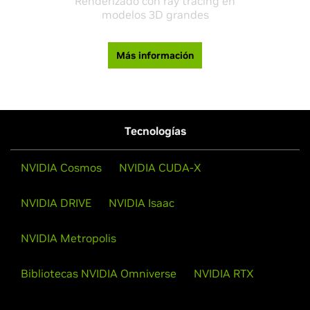
Renderizado con ray tracing en
modelos 3D grandes
Más información
Tecnologías
NVIDIA Cosmos
NVIDIA CUDA-X
NVIDIA DRIVE
NVIDIA Isaac
NVIDIA Metropolis
Bibliotecas NVIDIA Omniverse
NVIDIA RTX