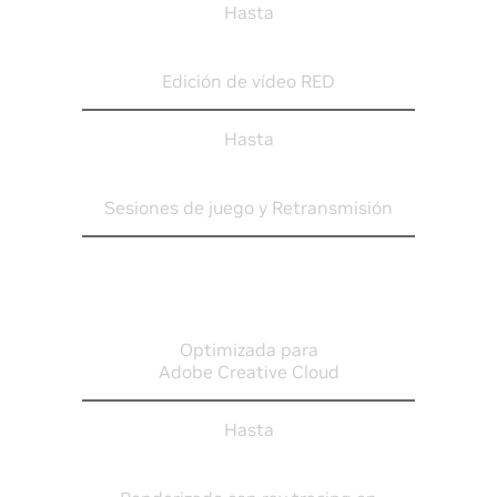
Hasta
8K
Edición de vídeo RED
Hasta
4K
Sesiones de juego y Retransmisión
Optimizada para
Adobe Creative Cloud
Hasta
L