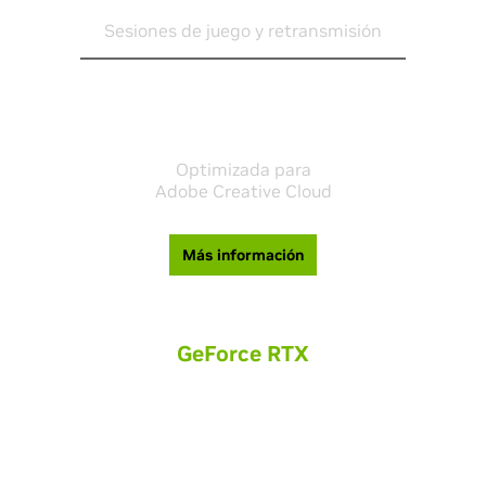
1080P
Sesiones de juego y retransmisión
Optimizada para
Adobe Creative Cloud
Más información
GeForce RTX
For online creators and freelancers, GeForce RTX provides
amazing performance for 3D animation and high resolution
video editing.