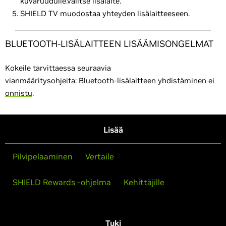
kuvaruudulle.Valitse lisälaite.
SHIELD TV muodostaa yhteyden lisälaitteeseen.
BLUETOOTH-LISÄLAITTEEN LISÄÄMISONGELMAT
Kokeile tarvittaessa seuraavia
vianmääritysohjeita:
Bluetooth-lisälaitteen yhdistäminen ei
onnistu
.
Lisää
Pilvipelaaminen
Vertaile
SHIELD Rewards -ohjelma
Kehittäjille
Tuki