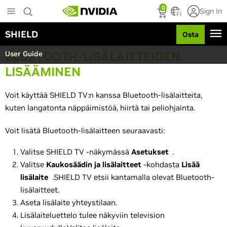
S
0
Sign In
k
FI
i
SHIELD
Osta
p
t
BLUETOOTH-LISÄLAITTEIDEN
User Guide
o
m
LISÄÄMINEN
a
i
Voit käyttää SHIELD TV:n kanssa Bluetooth-lisälaitteita,
n
c
kuten langatonta näppäimistöä, hiirtä tai peliohjainta.
o
n
Voit lisätä Bluetooth-lisälaitteen seuraavasti:
t
e
Valitse SHIELD TV -näkymässä
Asetukset
.
n
Valitse
Kaukosäädin ja lisälaitteet
-kohdasta
Lisää
t
lisälaite
.SHIELD TV etsii kantamalla olevat Bluetooth-
lisälaitteet.
Aseta lisälaite yhteystilaan.
Lisälaiteluettelo tulee näkyviin television