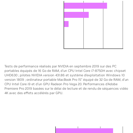
Quadro RTX 5000 Max-Q 16GB
GeForce RTX 2080 Max-Q 8GB
GeForce GTX 1080 Max-Q 8GB
MacBook Pro Vega 20 4GB
Core i7-8750H
0
5X
10X
15X
Tests de performance réalisés par NVIDIA en septembre 2019 sur des PC
portables équipés de 16 Go de RAM, d’un CPU Intel Core i7-8750H avec chipset
UHD630 ; pilotes NVIDIA version 431.86 et système d’exploitation Windows 10
version 1809 ; ordinateur portable MacBook Pro 15" équipé de 32 Go de RAM, d’un
CPU Intel Core i9 et d’un GPU Radeon Pro Vega 20. Performances d’Adobe
Premiere Pro 2019 basées sur le délai de lecture et de rendu de séquences vidéo
4K avec des effets accélérés par GPU.
DESKTOP
Édition vidéo jusqu’à 14 fois plus rapide
Quadro RTX 6000 24GB