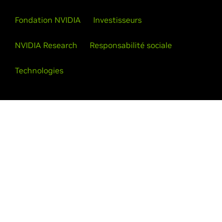
Fondation NVIDIA
Investisseurs
NVIDIA Research
Responsabilité sociale
Technologies
Suivez NVIDIA
Déclaration de confidentialité
Vos choix de confidentialité
Conditions d’utilisation