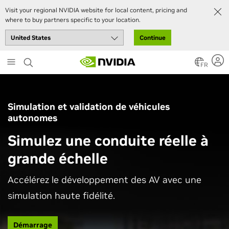
Visit your regional NVIDIA website for local content, pricing and
where to buy partners specific to your location.
Continue
Skip
to
FR
main
content
Simulation et validation de véhicules
autonomes
Simulez une conduite réelle à
grande échelle
Accélérez le développement des AV avec une
simulation haute fidélité.
Démarrage