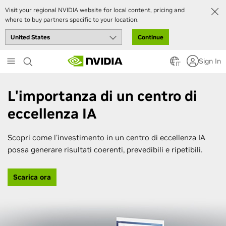
Visit your regional NVIDIA website for local content, pricing and
where to buy partners specific to your location.
Continue
Skip
Sign In
to
IT
main
content
L'importanza di un centro di
eccellenza IA
Scopri come l'investimento in un centro di eccellenza IA
possa generare risultati coerenti, prevedibili e ripetibili.
Scarica ora