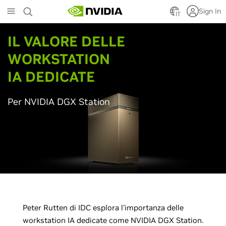
Skip
Sign In
to
IT
main
content
IL VALORE DELLE
WORKSTATION
IA DEDICATE
Per NVIDIA DGX Station
Peter Rutten di IDC esplora l'importanza delle
workstation IA dedicate come NVIDIA DGX Station.