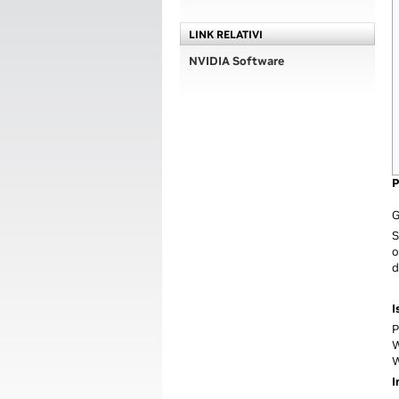
LINK RELATIVI
NVIDIA Software
P
G
S
o
d
I
P
W
W
I