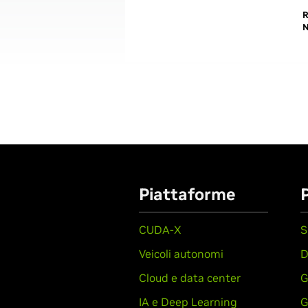
R
N
Piattaforme
CUDA-X
S
Veicoli autonomi
D
Cloud e data center
G
IA e Deep Learning
G