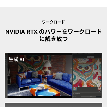
ワークロード
NVIDIA RTX のパワーをワークロード
に解き放つ
生成 AI
生成 AI
を利用することで、あらゆる業界で生産性を上
げ、より没入感の高い体験を作り出すことができま
す。RTX 4500 は、計算負荷の高い AI ワークロードを
高速化し、前世代と比較して 1.5 倍の推論性能を実現
し、高品質の画像、動画、3D アセットを迅速に生成し
ます。