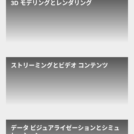
3D モデリングとレンダリング
クリエイティブ ワークフローの真の可能性を解き放
つ。第 3 世代 RT コアと DLSS 3 を備えた RTX 4500
を活用することで、アーティストやデザイナーは、複
雑なジオメトリや高解像度のテクスチャによるフォト
リアルなデザインとシミュレーションの作成をリアル
タイムで行うことができます。
ストリーミングとビデオ コンテンツ
AI を活用したビデオ コンテンツの制作とストリーミン
グの新時代を体験してください。RTX 4500 では、2
つのエンコード エンジン/2 つのデコード エンジンと、
第 4 世代 Tensor コアのパワーを活用することで、AI
ビデオ制作と
配信
の無限の可能性を解き放つことがで
きます。
データ ビジュアライゼーションとシミュ