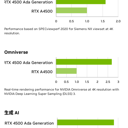
RTX 4500 Ada Generation
RTX A4500
0
0.5
1.0
1.5
2.0
Performance based on SPECviewperf 2020 for Siemens NX viewset at 4K
resolution.
Omniverse
RTX 4500 Ada Generation
RTX A4500
0
0.5
1.0
1.5
2
2.5
3
Real-time rendering performance for NVIDIA Omniverse at 4K resolution with
NVIDIA Deep Learning Super Sampling (DLSS) 3.
生成 AI
RTX 4500 Ada Generation