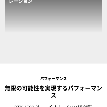
レーション
コンピューティング負荷の高いデータ サイエンスの作
業を高速化することができます。RTX 4500 に搭載さ
れた 24GB の GPU メモリにより、ファイルのサイズを
減らしたり忠実度を下げたりすることなく、インタラ
クティブに膨大なデータセットを検証することが可能
です。
パフォーマンス
無限の可能性を実現するパフォーマン
ス