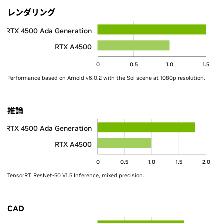
レンダリング
RTX 4500 Ada Generation
RTX A4500
0
0.5
1.0
1.5
Performance based on Arnold v6.0.2 with the Sol scene at 1080p resolution.
推論
RTX 4500 Ada Generation
RTX A4500
0
0.5
1.0
1.5
2.0
TensorRT, ResNet-50 V1.5 Inference, mixed precision.
CAD