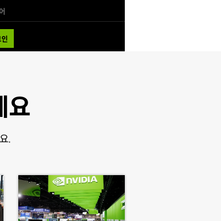
어
그인
세요
요.