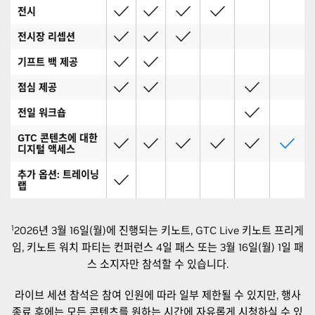
전시
전시장 리셉션
기프트 백 제공
점심 제공
전일 워크숍
GTC 콘텐츠에 대한
디지털 액세스
추가 옵션: 트레이닝
랩
온
대면 참석
라
1
2026년 3월 16일(월)에 진행되는 키노트, GTC Live 키노트 프리게
인
임, 키노트 워치 파티는 컨퍼런스 4일 패스 또는 3월 16일(월) 1일 패
스 소지자만 참석할 수 있습니다.
온
전시
전일
라
트레
전시
라이브 세션 참석은 참여 인원에 따라 일부 제한될 수 있지만, 행사
만 참
워크
인
컨퍼런스
이닝
만 참
종료 후에는 모든 콘텐츠를 원하는 시간에 자유롭게 시청하실 수 있