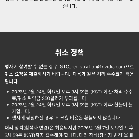
석
숍
전
랩
석
습니다.
4일 | 1일
용
목요
일요
4일
4일
일
일
4
일
일
반
등
록
취소 정책
마
$2,525
$1,260
$500
$930
$110
$495
$0
감:
3월
행사에 참여할 수 없는 경우,
GTC_registration@nvidia.com
으로
15
취소 요청을 제출하시기 바랍니다.
다음과 같은 처리 수수료가 적용
일
됩니다.
현
장
2026년 2월 24일 화요일 오후 3시 59분 (KST) 이전: 처리 수수
등
$3,020
$1,513
$500
$985
$110
$495
$0
료/취소 위약금 $50달러가 부과됩니다.
록
2026년 2월 24일 화요일 오후 3시 59분 (KST) 이후: 환불이 불
가
가합니다.
행사에 불참하신 경우, 워크숍 비용은 환불되지 않습니다.
대리 참석(참석자 변경)은 허용되지만 2026년 3월 7일 토요일 오후
3시 59분 (KST)까지 접수해야 합니다. 대리 참석(참석자 변경)을 희