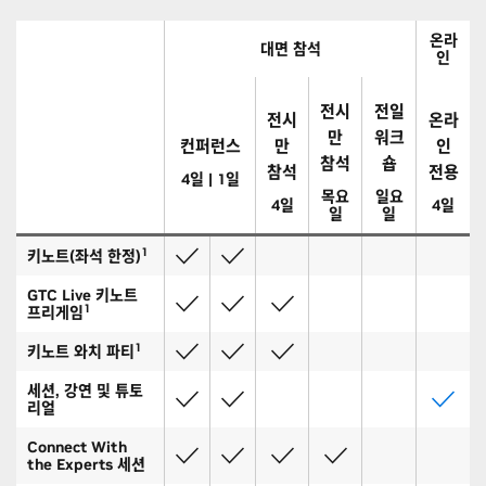
온라
대면 참석
인
전시
전일
전시
온라
만
워크
컨퍼런스
만
인
참석
숍
참석
전용
4일 | 1일
목요
일요
4일
4일
일
일
1
키노트(좌석 한정)
GTC Live 키노트
1
프리게임
1
키노트 와치 파티
세션, 강연 및 튜토
리얼
Connect With
the Experts 세션