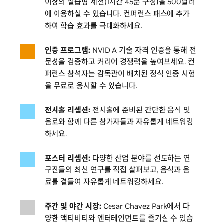
이상의 실습형 세션(1시간 45분 구성)을 500달러
11:00 a.m.
5:00 p.m.
5:00 p.m.
2:00 p.m.
에 이용하실 수 있습니다. 컨퍼런스 패스에 추가
Keynote at SAP Center & Keynote Watch
GTC Park Day Market
GTC Park Day Market
Indoor Exhibit Hall Open
하여 학습 효과를 극대화하세요.
11:00 a.m.
11:00 a.m.
11:00 a.m.
11:00 a.m.
Party at Arena Green
1:00 p.m.
2:00 p.m.
2:00 p.m.
2:00 p.m.
인증 프로그램:
NVIDIA 기술 자격 인증을 통해 전
GTC Park Day Market
Indoor Exhibit Hall Open
Indoor Exhibit Hall Open
GTC Park Day Market
12:00 p.m.
12:00 p.m.
11:00 a.m.
11:00 a.m.
문성을 검증하고 커리어 경쟁력을 높여보세요. 컨
2:00 p.m.
7:00 p.m.
7:00 p.m.
2:00 p.m.
퍼런스 참석자는 감독관이 배치된 정식 인증 시험
을 무료로 응시할 수 있습니다.
South Market Exhibits Open
Attendee Lunch
Attendee Lunch
Attendee Lunch
12:00 p.m.
12:00 p.m.
12:00 p.m.
1:00 p.m.
Proud Sponsor
Proud Sponsor
Proud Sponsor
5:00 p.m.
2:00 p.m.
2:00 p.m.
2:00 p.m.
전시홀 리셉션:
전시홀에 준비된 간단한 음식 및
Indoor Exhibit Hall Open
1:00 p.m.
음료와 함께 다른 참가자들과 자유롭게 네트워킹
7:00 p.m.
하세요.
Build-a-Claw at GTC Park
1:00 p.m.
포스터 리셉션:
다양한 산업 분야를 선도하는 연
5:00 p.m.
구진들의 최신 연구를 직접 살펴보고, 음식과 음
료를 곁들여 자유롭게 네트워킹하세요.
Attendee Lunch
1:00 p.m.
3:00 p.m.
주간 및 야간 시장:
Cesar Chavez Park에서 다
Training Labs and Certifications
2:00 p.m.
양한 액티비티와 엔터테인먼트를 즐기실 수 있습