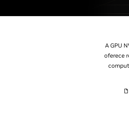
A GPU NV
oferece r
computa