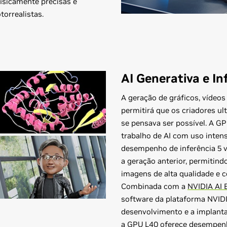
fisicamente precisas e
torrealistas.
AI Generativa e In
A geração de gráficos, vídeos
permitirá que os criadores u
se pensava ser possível. A GP
trabalho de AI com uso inten
desempenho de inferência 5
a geração anterior, permitind
imagens de alta qualidade e c
Combinada com a
NVIDIA AI 
software da plataforma NVIDIA
desenvolvimento e a implantaç
a GPU L40 oferece desempen