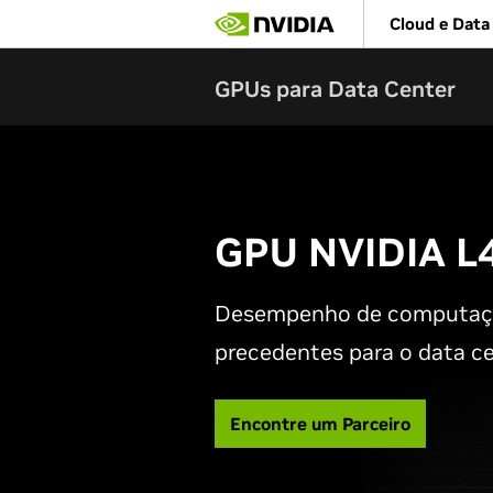
Skip
Cloud e Data
to
main
content
GPUs para Data Center
GPU NVIDIA L
Desempenho de computaçã
precedentes
para o data ce
Encontre um Parceiro