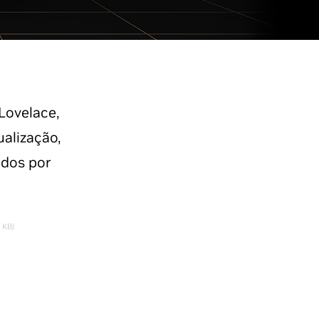
Lovelace,
ualização,
ados por
 KB)