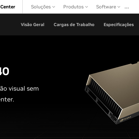
…
 Center
Soluções
Produtos
Software
Visão Geral
Cargas de Trabalho
Especificações
40
o visual sem
nter.