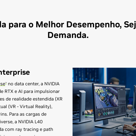
a para o Melhor Desempenho, Sej
Demanda.
terprise
rse
no data center, a NVIDIA
™
e RTX e AI para impulsionar
es de realidade estendida (XR
ual (VR - Virtual Reality),
ins. Para as cargas de
verse, a NVIDIA L40
da com ray tracing e path