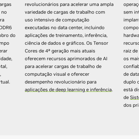
argas
revolucionários para acelerar uma ampla
operaç
 no
variedade de cargas de trabalho com
sem in
ra
uso intensivo de computação
implan
GDDR6
executadas no data center, incluindo
compon
obro do
aplicações de treinamento, inferência,
hardwa
empo
ciência de dados e gráficos. Os Tensor
recurs
erar
Cores de 4ª geração mais atuais
raiz de
idade,
oferecem recursos aprimorados de AI
os mai
tal,
para acelerar cargas de trabalho de
confiab
,
computação visual e oferecer
de dat
tual.
desempenho revolucionário para
duplo c
aplicações de deep learning e inferência
.
está d
de
Sis
dos pr