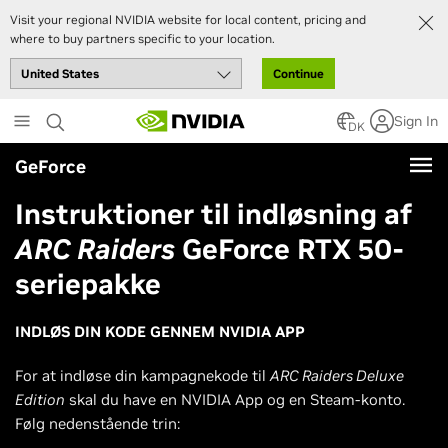
Visit your regional NVIDIA website for local content, pricing and
where to buy partners specific to your location.
Continue
Skip
Sign In
to
DK
main
GeForce
content
Instruktioner til indløsning af
ARC Raiders
GeForce RTX 50-
seriepakke
INDLØS DIN KODE GENNEM NVIDIA APP
For at indløse din kampagnekode til
ARC Raiders Deluxe
Edition
skal du have en NVIDIA App og en Steam-konto.
Følg nedenstående trin: