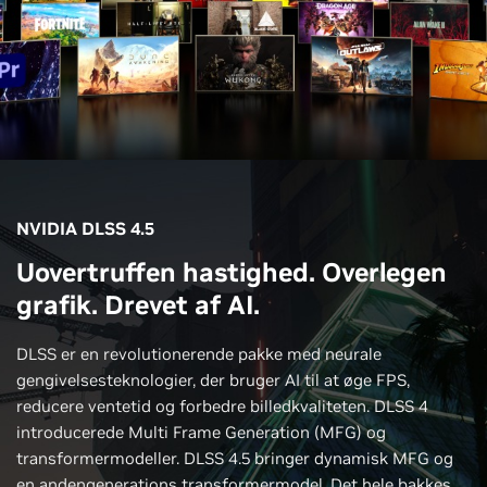
NVIDIA DLSS 4.5
Uovertruffen hastighed. Overlegen
grafik. Drevet af AI.
DLSS er en revolutionerende pakke med neurale
gengivelsesteknologier, der bruger AI til at øge FPS,
reducere ventetid og forbedre billedkvaliteten. DLSS 4
introducerede Multi Frame Generation (MFG) og
transformermodeller. DLSS 4.5 bringer dynamisk MFG og
en andengenerations transformermodel. Det hele bakkes