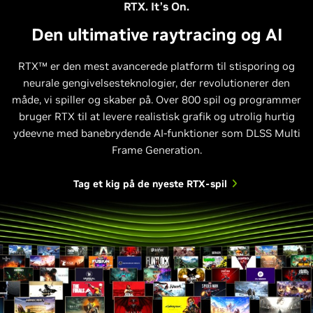
RTX. It’s On.
Den ultimative raytracing og AI
RTX™ er den mest avancerede platform til stisporing og
neurale gengivelsesteknologier, der revolutionerer den
Relativ ydeevne
måde, vi spiller og skaber på. Over 800 spil og programmer
bruger RTX til at levere realistisk grafik og utrolig hurtig
1440p, maks. indstillinger, DLSS Super Resolution og DLSS Ray
ydeevne med banebrydende AI-funktioner som DLSS Multi
Reconstruction på 40- og 50-serien; Frame gen på 40-serien.
Multi Frame Gen (4x Mode) på 50-serien. Horizon Forbidden West
Frame Generation.
understøtter DLSS 3.
Tag et kig på de nyeste RTX-spil