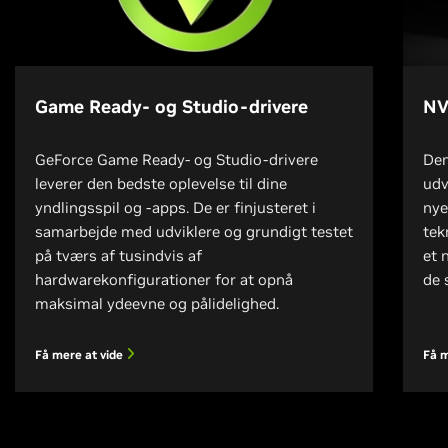
Game Ready- og Studio-drivere
NV
GeForce Game Ready- og Studio-drivere
Den
leverer den bedste oplevelse til dine
udv
yndlingsspil og -apps. De er finjusteret i
nye
samarbejde med udviklere og grundigt testet
tek
på tværs af tusindvis af
et 
hardwarekonfigurationer for at opnå
de 
maksimal ydeevne og pålidelighed.
Få mere at vide
Få m