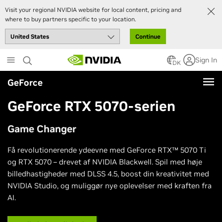
Visit your regional NVIDIA website for local content, pricing and
where to buy partners specific to your location.
Continue
Skip
Sign In
to
DK
main
GeForce
content
GeForce RTX 5070-serien
Game Changer
Få revolutionerende ydeevne med GeForce RTX™ 5070 Ti
og RTX 5070 – drevet af NVIDIA Blackwell. Spil med høje
billedhastigheder med DLSS 4.5, boost din kreativitet med
NVIDIA Studio, og muliggør nye oplevelser med kraften fra
AI.