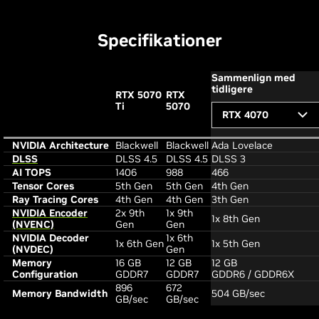
Specifikationer
Sammenlign med
tidligere
RTX 5070
RTX
Ti
5070
RTX 4070
NVIDIA Architecture
Blackwell
Blackwell
Ada Lovelace
DLSS
DLSS 4.5
DLSS 4.5
DLSS 3
AI TOPS
1406
988
466
Tensor Cores
5th Gen
5th Gen
4th Gen
Ray Tracing Cores
4th Gen
4th Gen
3th Gen
NVIDIA Encoder
2x 9th
1x 9th
1x 8th Gen
(NVENC)
Gen
Gen
NVIDIA Decoder
1x 6th
1x 6th Gen
1x 5th Gen
(NVDEC)
Gen
Memory
16 GB
12 GB
12 GB
Configuration
GDDR7
GDDR7
GDDR6 / GDDR6X
896
672
Memory Bandwidth
504 GB/sec
GB/sec
GB/sec