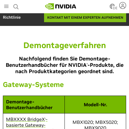
Skip
to
DE
main
Richtlinie
KONTAKT MIT EINEM EXPERTEN AUFNEHMEN
content
Demontageverfahren
Nachfolgend finden Sie Demontage-
Benutzerhandbücher für NVIDIA
-Produkte, die
®
nach Produktkategorien geordnet sind.
Gateway-Systeme
Demontage-
Modell-Nr.
Benutzerhandbücher
MBXXXX BridgeX
-
®
MBX1020; MBX5020;
basierte Gateway-
MBX9020