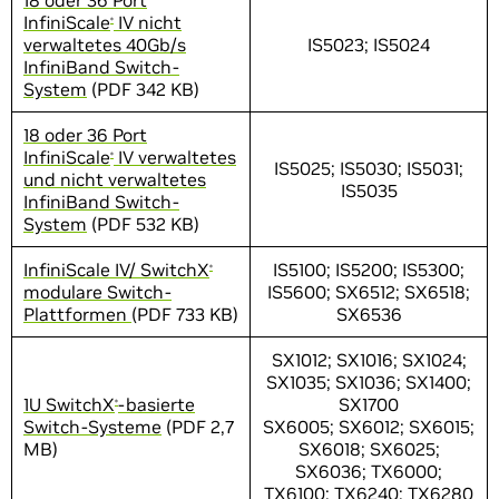
18 oder 36 Port
InfiniScale
IV nicht
®
verwaltetes 40Gb/s
IS5023; IS5024
InfiniBand Switch-
System
(PDF 342 KB)
18 oder 36 Port
InfiniScale
IV verwaltetes
®
IS5025; IS5030; IS5031;
und nicht verwaltetes
IS5035
InfiniBand Switch-
System
(PDF 532 KB)
InfiniScale IV/ SwitchX
IS5100; IS5200; IS5300;
®
modulare Switch-
IS5600; SX6512; SX6518;
Plattformen
(PDF 733 KB)
SX6536
SX1012; SX1016; SX1024;
SX1035; SX1036; SX1400;
1U SwitchX
-basierte
SX1700
®
Switch-Systeme
(PDF 2,7
SX6005; SX6012; SX6015;
MB)
SX6018; SX6025;
SX6036; TX6000;
TX6100; TX6240; TX6280