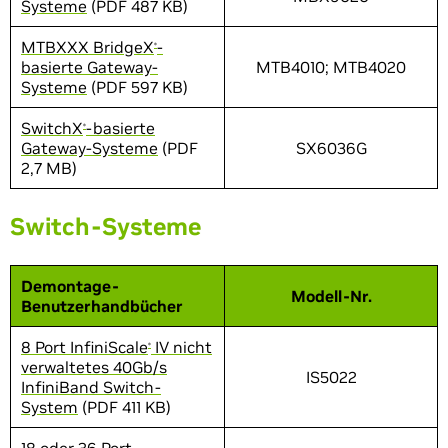
Systeme
(PDF 487 KB)
MTBXXX BridgeX
-
®
basierte Gateway-
MTB4010; MTB4020
Systeme
(PDF 597 KB)
SwitchX
-basierte
®
Gateway-Systeme
(PDF
SX6036G
2,7 MB)
Switch-Systeme
Demontage-
Modell-Nr.
Benutzerhandbücher
8 Port InfiniScale
IV nicht
®
verwaltetes 40Gb/s
IS5022
InfiniBand Switch-
System
(PDF 411 KB)