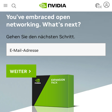
Skip
DE
to
main
You’ve embraced open
content
networking. What’s next?
Gehen Sie den nächsten Schritt.
E-Mail-Adresse
WEITER