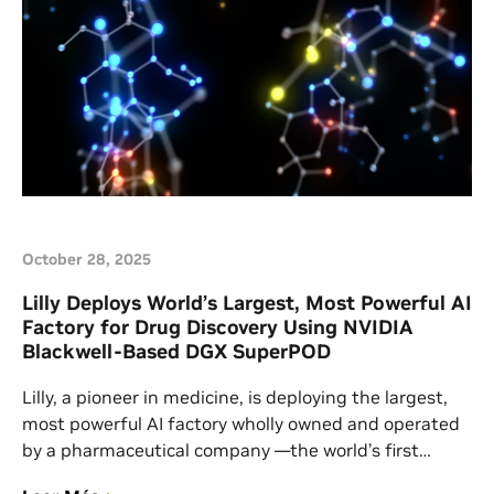
hackathons, […]
October 28, 2025
Lilly Deploys World’s Largest, Most Powerful AI
Factory for Drug Discovery Using NVIDIA
Blackwell-Based DGX SuperPOD
Lilly, a pioneer in medicine, is deploying the largest,
most powerful AI factory wholly owned and operated
by a pharmaceutical company —the world’s first
NVIDIA DGX SuperPOD with DGX B300 systems.