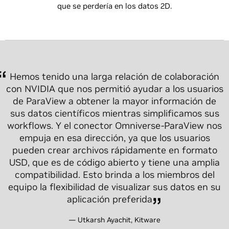
que se perdería en los datos 2D.
Hemos tenido una larga relación de colaboración
con NVIDIA que nos permitió ayudar a los usuarios
de ParaView a obtener la mayor información de
Dado que los investigadores necesitan presentar y
sus datos científicos mientras simplificamos sus
publicar sus hallazgos a personas fuera de su
workflows. Y el conector Omniverse-ParaView nos
dominio científico, brindar imágenes artísticas es
empuja en esa dirección, ya que los usuarios
una parte importante de la investigación”, señaló
pueden crear archivos rápidamente en formato
Brad Carvey, investigador de Sandia National Lab.
USD, que es de código abierto y tiene una amplia
Omniverse aborda el desafío del constante
compatibilidad. Esto brinda a los miembros del
intercambio entre el investigador y el artista
equipo la flexibilidad de visualizar sus datos en su
reuniendo a ambos en el mismo espacio
aplicación preferida
colaborativo. Los comentarios en tiempo real
ahorran tiempo, generan mejores imágenes y nos
— Utkarsh Ayachit, Kitware
hacen a todos más productivos.
— Brad Carvey, Sandia National Lab