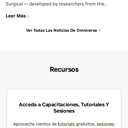
Surgical — developed by researchers from the
University of Toronto, UC Berkeley, ETH Zurich,
Leer Más
Georgia Tech and NVIDIA — is a simulation framework
to train robots that could augment the skills of
Ver Todas Las Noticias De Omniverse
surgical teams while reducing surgeons’ cognitive
load. It supports more than […]
Recursos
Acceda a Capacitaciones, Tutoriales Y
Sesiones
Aproveche cientos de
tutorials
gratuitos,
sesiones
,