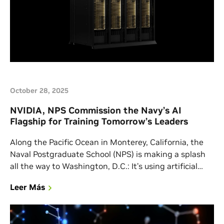
October 28, 2025
NVIDIA, NPS Commission the Navy’s AI
Flagship for Training Tomorrow’s Leaders
Along the Pacific Ocean in Monterey, California, the
Naval Postgraduate School (NPS) is making a splash
all the way to Washington, D.C.: It’s using artificial
intelligence to solve operational challenges while
Leer Más
educating tomorrow’s leaders in AI skills. Like Silicon
Valley, it’s not uncommon for NPS, the U.S. Navy’s
flagship academic graduate university, to hold