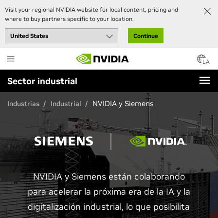
Visit your regional NVIDIA website for local content, pricing and
where to buy partners specific to your location.
Continue
Skip
to
LA
main
Sector industrial
content
NVIDIA y Siemens
Industrias
Industrial
NVIDIA y Siemens están colaborando
para acelerar la próxima era de la IA y la
digitalización industrial, lo que posibilita