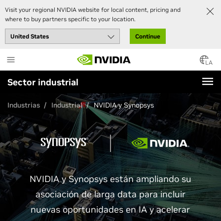
Visit your regional NVIDIA website for local content, pricing and
where to buy partners specific to your location.
Continue
Skip
to
LA
main
Sector industrial
content
Industrias
Industrial
NVIDIA y Synopsys
NVIDIA y Synopsys están ampliando su
asociación de larga data para incluir
nuevas oportunidades en IA y acelerar