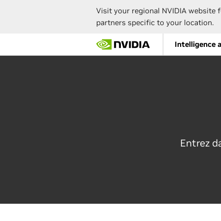
Visit your regional NVIDIA website f
partners specific to your location.
Skip
Intelligence a
to
main
content
Entrez da