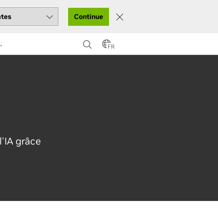
Continue
…
FR
l'IA grâce