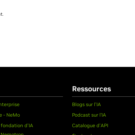
t.
Ressources
nterprise
Blogs sur l'IA
ue - NeMo
Podcast sur l’IA
fondation d'IA
Catalogue d'API
- Nemotron