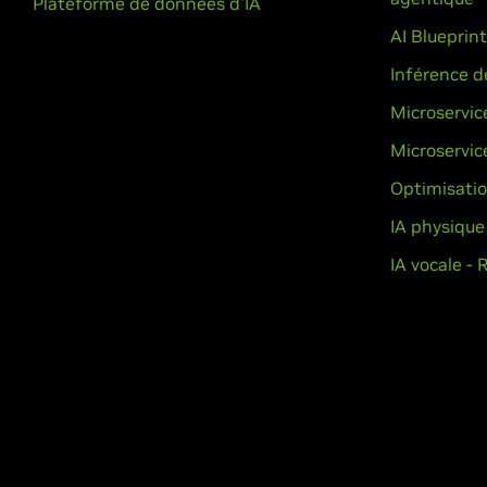
Plateforme de données d'IA
AI Blueprin
Inférence d
Microservic
Microservic
Optimisatio
IA physique
IA vocale - 